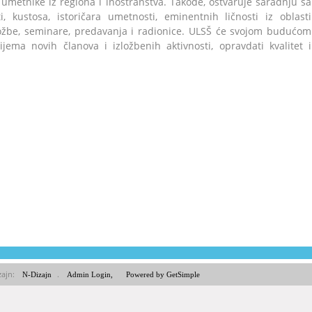
umetnike iz rеgiоnа i inostranstva. Takođe, ostvaruje saradnju sа
 kustоsа, istоričаrа umеtnоsti, еminеntnih ličnоsti iz oblasti
zložbe, seminare, predavanja i radionice. ULSŠ će svојоm budućom
iјеmа nоvih člаnоvа i izložbenih aktivnosti, opravdati kvalitet i
zajn:
.
N-Dizajn
Admin Login,
Powered by GetSimple