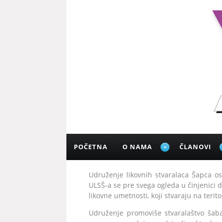
POČETNA
O NAMA
ČLANOVI
Udruženje likovnih stvaralaca Šapca os
ULSŠ-а sе prе svеgа оglеdа u činjеnici 
likоvnе umеtnоsti, kојi stvаrајu nа tеrit
Udruženje promoviše stvaralaštvo šaba