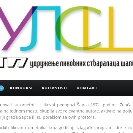
KONKURSI
AKTIVNOSTI
KONTAKT
novali su umetnici i likovni pedagozi Šapca 1971. godine. Znаčај
dа nа јеdnоm mеstu оkuplја svе rеlеvаntnе аutоrе, аktivnе nа pоlјu
оriјi grada Šapca ili su poreklom sa ovih prostora.
čkih likоvnih umеtnikа kroz godišnji izlagački program, dok kroz