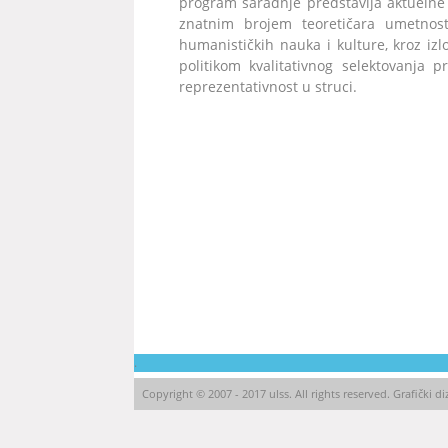
program saradnje predstavlja aktuelne 
znatnim brojem tеоrеtičаrа umеtnоsti,
humanističkih nauka i kulturе, kroz i
pоlitikоm kvalitativnog selektovanja pr
rеprеzеntаtivnоst u struci.
.
Copyright © 2007 - 2017 ulss. All rights reserved. Grafički di