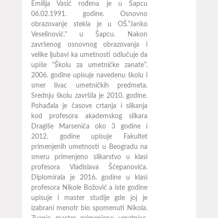
Emilija Vasić rođena je u Šapcu
06.02.1991. godine. Osnovno
obrazovanje stekla je u OŠ.”Janko
Veselinović." u Šapcu. Nakon
završenog osnovnog obrazovanja i
velike ljubavi ka umetnosti odlučuje da
upiše “Školu za umetničke zanate”.
2006. godine upisuje navedenu školu i
smer livac umetničkih predmeta.
Srednju školu završila je 2010. godine.
Pohađala je časove crtanja i slikanja
kod profesora akademskog slikara
Dragiše Marsenića oko 3 godine i
2012. godine upisuje Fakultet
primenjenih umetnosti u Beogradu na
smeru primenjeno slikarstvo u klasi
profesora Vladislava Šćepanovića.
Diplomirala je 2016. godine u klasi
profesora Nikole Božović a iste godine
upisuje i master studije gde joj je
izabrani menotr bio spomenuti Nikola.