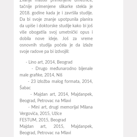
Zvanje master primenjene umetnice,
tačnije primenjene slikarke stekla je
2018. godine kada je i završila studije.
Da bi svoje znanje upotpunila planira
da upiše i doktorske studije kako bi još
više obogatila svoj umetnički opus i
dobila nove ideje. Još za vreme
osnovnih studija počela je da izlaže
svoje radove pa bi izdvojili:
- Lino art, 2014, Beograd
- Drugo međunarodno bijenale
male grafike, 2014, Niš
- 23 izložba malog formata, 2014,
Šabac
- Majdan art, 2014, Majdanpek,
Beograd, Petrovac na Mlavi
- Mini art, drugi memorijal Milana
Vergovića, 2015, Užice
FESTUM, 2015, Beograd
Majdan art, 2015, Majdanpek,
Beograd, Petrovac na Mlavi