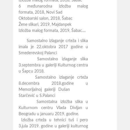
Izložba malog formata, 2018, Šabac
6 međunarodna izložba malog
formata, 2018, Novi Sad
Oktobarski salon, 2018, Šabac
Žene slikari, 2019, Majdanpek
Izložba malog formata, 2019, Šabac....
Samostalno izlaganje crteža i slika
imala je 22.oktobra 2017 godine u
Smederevskoj Palanci
Samostalno izlaganje slika
3.septembra u galeriji Kulturnog centra
u Šapcu 2018.
Samostalno izlaganje crteža
8.decembra 2018.godine u
Memorijalnoj galeriji Dušan
Starčević u S.Palanci
Samostalna izložba slika u
Kulturnom centru Vlada Divljan u
Beogradu u januaru 2019. godine.
Izložba crteža u tehnici tuš i pero
3.jula 2019. godine u galeriji kulturnog