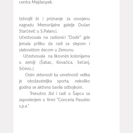
centra Majdanpek.
Izdvojili bi i priznanje za osvojenu
nagradu Memorijalne galeije Dušan
Starčević u S.Palanci.
Učestvovala na radionici “Dodir” gde
jemala priliku da radi sa slepom i
slabovidom decom u Zemunu.
Učestvovala na likovnim kolonijama
u zemlji (Šabac, Kovačica, Sečanj,
Sićevo..)
Osim sklonosti ka umetnosti velika
je obožavateljka sporta, nekoliko
godina se aktivno bavila odbojkom.
Trenutno živi i radi u Šapcu sa
zaposlenjem u firmi “Conceria Pasubio
s.p.a.”